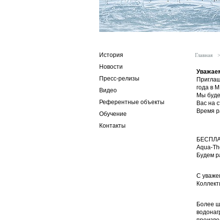
История
Главная
Новости
Уважаем
Пресс-релизы
Приглаш
года в 
Видео
Мы буде
Референтные объекты
Вас на 
Время р
Обучение
15 
Контакты
БЕСПЛАТ
Aqua-Th
Будем р
С уваже
Коллект
Более ш
водонаг
произво