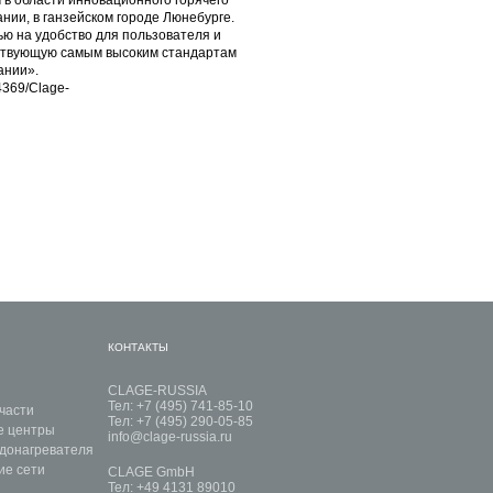
ии, в ганзейском городе Люнебурге.
ю на удобство для пользователя и
тствующую самым высоким стандартам
ании».
4369/Clage-
КОНТАКТЫ
CLAGE-RUSSIA
Тел: +7 (495) 741-85-10
части
Тел: +7 (495) 290-05-85
е центры
info@clage-russia.ru
донагревателя
ие сети
CLAGE GmbH
Тел: +49 4131 89010