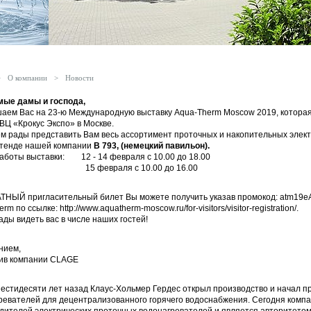
>
О компании
>
Новости
ые дамы и господа,
аем Вас на 23-ю Международную выставку Aqua-Therm Moscow 2019, которая 
МВЦ «Крокус Экспо» в Москве.
м рады представить Вам весь ассортимент проточных и накопительных элек
стенде нашей компании
В 793, (немецкий павильон).
аботы выставки: 12 - 14 февраля с 10.00 до 18.00
февраля с 10.00 до 16.00
НЫЙ пригласительный билет Вы можете получить указав промокод: atm19eA
erm по ссылке:
http://www.aquatherm-moscow.ru/for-visitors/visitor-registration/
.
ады видеть вас в числе наших гостей!
нием,
ив компании CLAGE
естидесяти лет назад Клаус-Хольмер Гердес открыл производство и начал 
ревателей для децентрализованного горячего водоснабжения. Сегодня комп
дителей электрических проточных водонагревателей и является авторитетом