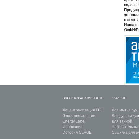
водосна
Продукц
экономи
качеств
Наша ст
GmbH/Pr
ЭНЕРГОЭФФЕКТИВНОСТЬ
КАТАЛОГ
Децентрализация ГВС
Для мытья рук
Экономия энергии
Для душа и кух
Energy Label
Для ванной
Инновации
Накопительны
История CLAGE
Сушилка для р