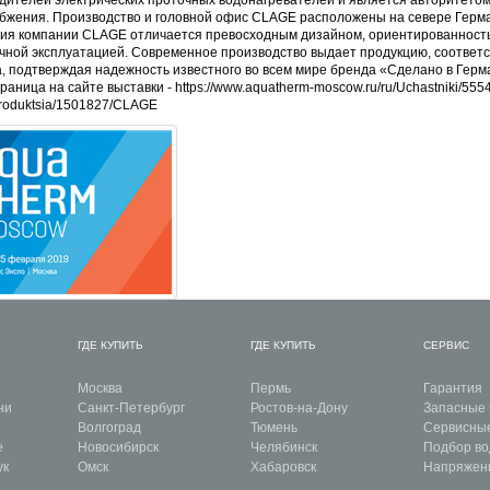
бжения. Производство и головной офис CLAGE расположены на севере Герман
ия компании CLAGE отличается превосходным дизайном, ориентированность
чной эксплуатацией. Современное производство выдает продукцию, соотве
а, подтверждая надежность известного во всем мире бренда «Сделано в Герм
раница на сайте выставки -
https://www.aquatherm-moscow.ru/ru/Uchastniki/555
oduktsia/1501827/CLAGE
ГДЕ КУПИТЬ
ГДЕ КУПИТЬ
СЕРВИС
Москва
Пермь
Гарантия
ни
Санкт-Петербург
Ростов-на-Дону
Запасные 
Волгоград
Тюмень
Сервисны
е
Новосибирск
Челябинск
Подбор во
ук
Омск
Хабаровск
Напряжен